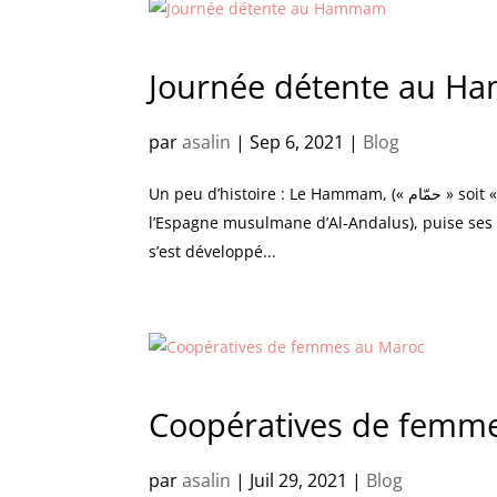
Journée détente au 
par
asalin
|
Sep 6, 2021
|
Blog
Un peu d’histoire : Le Hammam, (« حمّام » soit « bain d’eau chaude » en arabe), appelé “bain Maure” (en référence à
l’Espagne musulmane d’Al-Andalus), puise ses
s’est développé...
Coopératives de femm
par
asalin
|
Juil 29, 2021
|
Blog