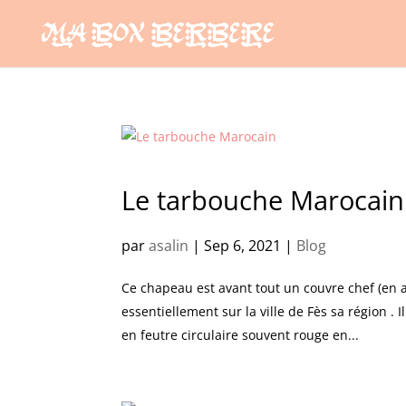
Le tarbouche Marocain
par
asalin
|
Sep 6, 2021
|
Blog
Ce chapeau est avant tout un couvre chef (en arabe : طربوش, ṭarbūš ), son origine et sa fabri
essentiellement sur la ville de Fès sa région . 
en feutre circulaire souvent rouge en...