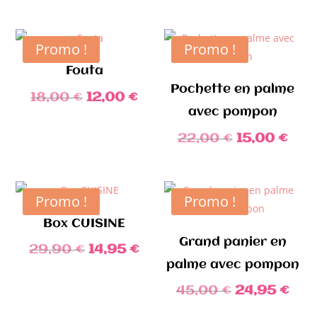
Promo !
Promo !
Fouta
Pochette en palme
Le
Le
18,00
€
12,00
€
avec pompon
prix
prix
initial
actuel
Le
Le
22,00
€
15,00
€
était :
est :
prix
prix
18,00 €.
12,00 €.
initial
actu
était :
est :
Promo !
Promo !
22,00 €.
15,0
Box CUISINE
Grand panier en
Le
Le
29,90
€
14,95
€
palme avec pompon
prix
prix
initial
actuel
Le
Le
45,00
€
24,95
€
était :
est :
prix
prix