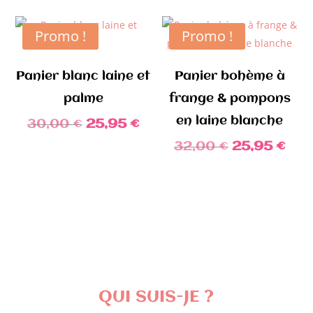
29,90 €.
14,95 €.
initial
act
était :
est 
Promo !
Promo !
45,00 €.
24,
Panier blanc laine et
Panier bohème à
palme
frange & pompons
en laine blanche
Le
Le
30,00
€
25,95
€
prix
prix
Le
Le
32,00
€
25,95
€
initial
actuel
prix
prix
était :
est :
initial
act
30,00 €.
25,95 €.
était :
est 
32,00 €.
25,
QUI SUIS-JE ?