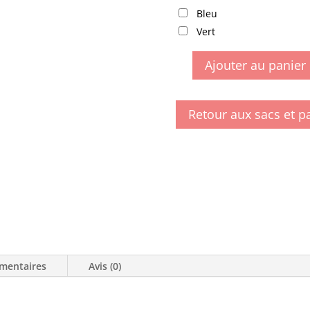
Bleu
Vert
Ajouter au panier
quantité
de
Dessous
Retour aux sacs et p
de
verre
effet
céramique
mentaires
Avis (0)