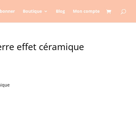
abonner
Boutique
Blog
Mon compte
rre effet céramique
mique