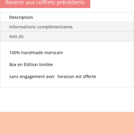
Revenir aux coffrets précédents
de
mai:
Description
fête
Informations complémentaires
des
Avis (0)
mères
100% handmade marocain
Box en Édition limitée
sans engagement avec livraison est offerte