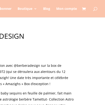
abonner
Boutique
Blog
Mon compte
DESIGN
tion avec @berberadesign sur la box de
972 (qui se déroulera aux alentours du 12
azigh! Une date très importante et célébrée
s « Amazighs » Box d’exception !
 baby sequins en feuille de palmier, fait main
e astrologie berbère Tamettut- Collection Astro