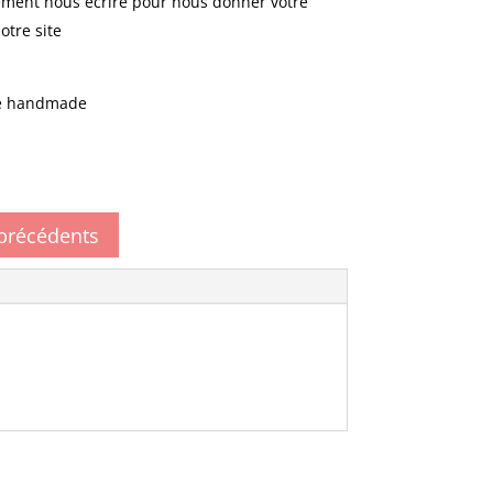
vement nous écrire pour nous donner votre
otre site
ge handmade
 précédents